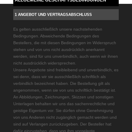
1 ANGEBOT UND VERTRAGSABSCHLUSS
Es gelten ausschließlich unsere nachstehenden
Bedingungen. Abweichende Bedingungen des
Bestellers, die mit diesen Bedingungen im Widerspruch
stehen und von uns nicht ausdrücklich anerkannt
werden, sind für uns unverbindlich, auch wenn wir ihnen
nicht ausdrücklich widersprechen.
Unsere Angebote sind freibleibend und unverbindlich, es
sei denn, dass wir sie ausschließlich schriftlich als
verbindlich bezeichnet haben. Die Bestellung gilt als
angenommen, wenn sie von uns schriftlich bestätigt ist.
An Abbildungen, Zeichnungen, Skizzen und sonstigen
Unterlagen behalten wir uns das sachenrechtliche und
geistige Eigentum vor. Sie dürfen ohne Genehmigung
von uns Anderen nicht zugänglich gemacht werden und
sind auf Verlangen zurückzugeben. Der Besteller hat
dafür einzustehen, dass von ihm vorgelegte