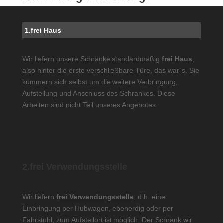
1.frei Haus
Wir liefern unsere Schränke standardmäßig
frei Haus
,
also hinter die erste verschließbare Türe, das war´s. Sie
kümmern sich selbst um die weitere Verbringung,
Aufstellung und Anschluss des Schrankes. Diese
Arbeiten sind nicht Teil unseres Angebotes.
2.frei Verwendungsstelle
Wir liefern
frei Verwendungsstelle
, d.h. eine
Einbringung per Hubwagen, ebenerdig oder per
Fahrstuhl, zum Aufstellort ist möglich. Der Schrank wir